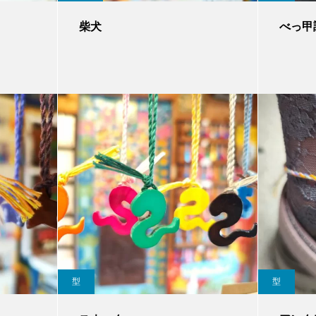
柴犬
べっ甲
型
型