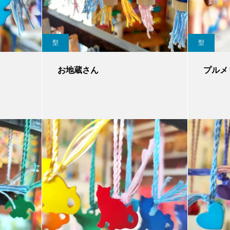
型
型
お地蔵さん
プルメ