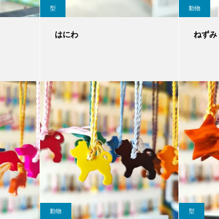
型
動物
はにわ
ねずみ
動物
型