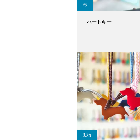
型
ハートキー
動物