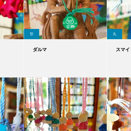
型
丸
ダルマ
スマイ