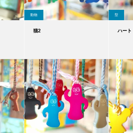
動物
型
猫2
ハート