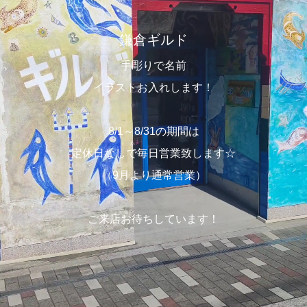
鎌倉ギルド
手彫りで名前
イラストお入れします！
8/1～8/31の期間は
定休日なしで毎日営業致します☆
（9月より通常営業）
ご来店お待ちしています！