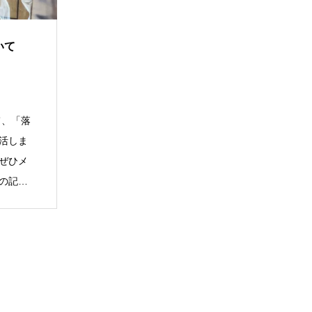
いて
て、「落
活しま
ぜひメ
の記念